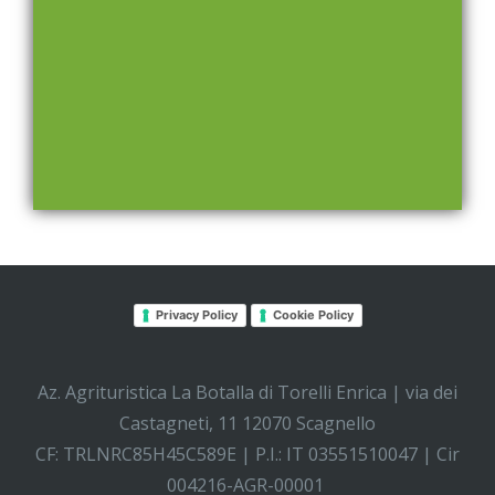
Privacy Policy
Cookie Policy
Az. Agrituristica La Botalla di Torelli Enrica | via dei
Castagneti, 11 12070 Scagnello
CF: TRLNRC85H45C589E | P.I.: IT 03551510047 | Cir
004216-AGR-00001