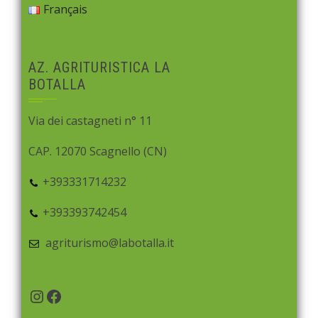
Français
AZ. AGRITURISTICA LA
BOTALLA
Via dei castagneti n° 11
CAP. 12070 Scagnello (CN)
+393331714232
+393393742454
agriturismo@labotalla.it
Instagram
Facebook