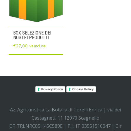
BOX SELEZIONE DEI
NOSTRI PRODOTTI
€
27,00
iva inclusa
Privacy Policy
Cookie Policy
Az. Agrituristica La Botalla di Torelli Enrica | via dei
Castagneti, 11 12070 Scagnello
CF: TRLNRC85H45C589E | P.I.: IT 03551510047 | Cir