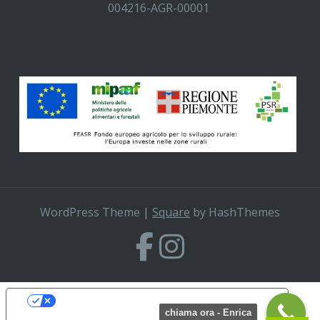
004216-AGR-00001
WordPress Theme
|
Square
by HashThemes
Le tue preferenze relative alla privacy
chiama ora - Enrica