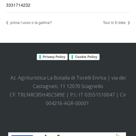
3331714232
prima l’uovo o la gallina?
Tour in E-bike
Privacy Policy
Cookie Policy
Az. Agrituristica La Botalla di Torelli Enrica | via dei
Castagneti, 11 12070 Scagnello
CF: TRLNRC85H45C589E | P.I.: IT 03551510047 | Cir
004216-AGR-00001