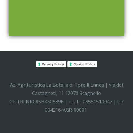
Privacy Policy
Cookie Policy
Az. Agrituristica La Botalla di Torelli Enrica | via dei
Castagneti, 11 12070 Scagnello
CF: TRLNRC85H45C589E | P.I.: IT 03551510047 | Cir
004216-AGR-00001