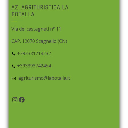
AZ. AGRITURISTICA LA
BOTALLA
Via dei castagneti n° 11
CAP. 12070 Scagnello (CN)
+393331714232
+393393742454
agriturismo@labotalla.it
Instagram
Facebook